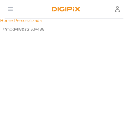
Open menu
Usuár
Digipix
Home Personalizada
/?mod=118&atr133=488