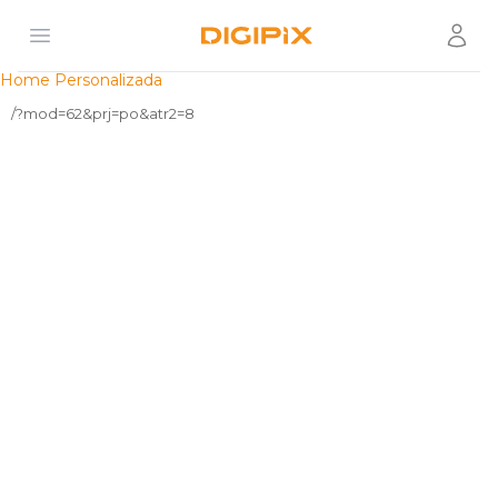
Open menu
Usuár
Digipix
Home Personalizada
/?mod=62&prj=po&atr2=8