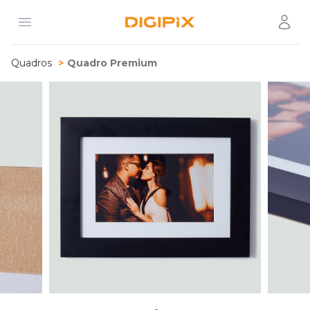
Open menu
Usuár
Digipix
Quadros
Quadro Premium