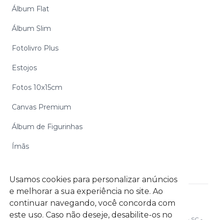
Álbum Flat
Álbum Slim
Fotolivro Plus
Estojos
Fotos 10x15cm
Canvas Premium
Álbum de Figurinhas
Ímãs
Usamos cookies para personalizar anúncios
e melhorar a sua experiência no site. Ao
continuar navegando, você concorda com
Digipix Gráfica Digital S.A. CNPJ: 06.972.254/0002-39
este uso. Caso não deseje, desabilite-os no
Rua Ottokar Doerffel, 1112 Galpão C05- Atiradores - Joinville - SC -