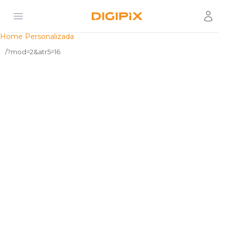
Open menu
Usuár
Digipix
Home Personalizada
/?mod=2&atr5=16