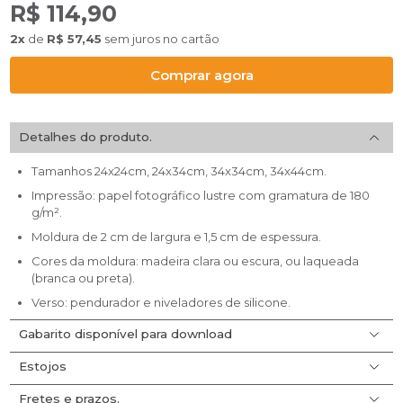
R$ 114,90
2x
de
R$ 57,45
sem juros no cartão
Comprar agora
Detalhes do produto.
Tamanhos 24x24cm, 24x34cm, 34x34cm, 34x44cm.
Impressão: papel fotográfico lustre com gramatura de 180
g/m².
Moldura de 2 cm de largura e 1,5 cm de espessura.
Cores da moldura: madeira clara ou escura, ou laqueada
(branca ou preta).
Verso: pendurador e niveladores de silicone.
Gabarito disponível para download
Estojos
Faça o download dos gabaritos desse item
aqui
.
Fretes e prazos.
O estojo é um item indispensável para guardar e