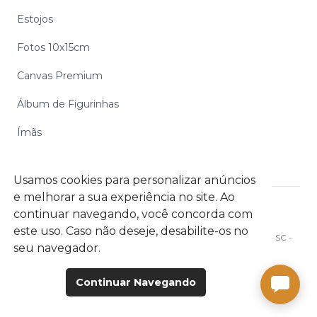
Estojos
Fotos 10x15cm
Canvas Premium
Álbum de Figurinhas
Ímãs
Usamos cookies para personalizar anúncios
e melhorar a sua experiência no site. Ao
continuar navegando, você concorda com
Digipix Gráfica Digital S.A. CNPJ: 06.972.254/0002-39
este uso. Caso não deseje, desabilite-os no
Rua Ottokar Doerffel, 1112 Galpão C05- Atiradores - Joinville - SC -
seu navegador.
CEP: 89203-212
Continuar Navegando
© 2026 Digipix S/A. Todos direitos reservados.