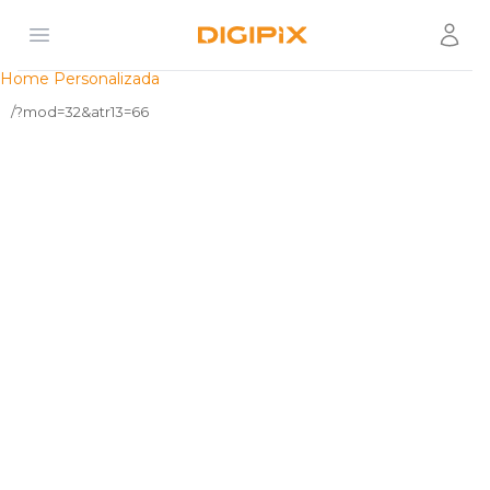
Open menu
Usuár
Digipix
Home Personalizada
/?mod=32&atr13=66