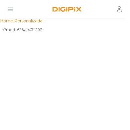
Open menu
Usuár
Digipix
Home Personalizada
/?mod=62&atr47=203